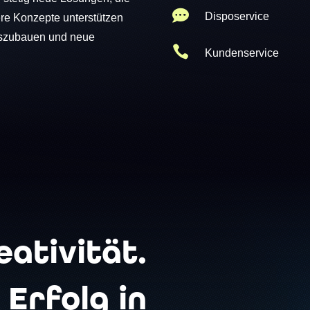

Disposervice
re Konzepte unterstützen
auszubauen und neue

Kundenservice
eativität.
 Erfolg in