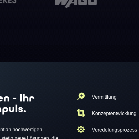
n - Ihr

Vermittlung
mpuls.

Konzeptentwicklung

ment an hochwertigen
Veredelungsprozess
 stetig neue Lösungen, die